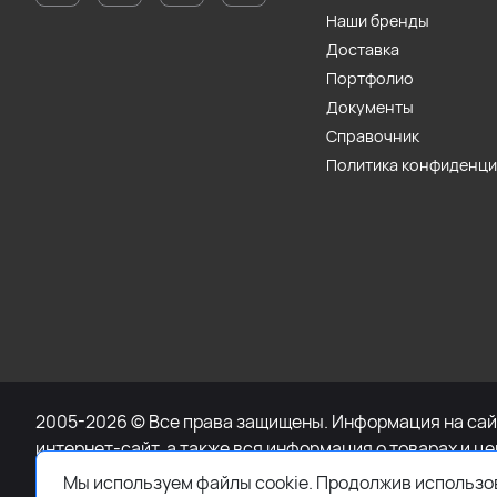
Наши бренды
Доставка
Портфолио
Документы
Справочник
Политика конфиденц
2005-2026 © Все права защищены. Информация на сайт
интернет-сайт, а также вся информация о товарах и ц
при каких условиях не является публичной офертой, 
Мы используем файлы cookie. Продолжив использов