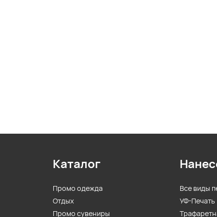
Каталог
Нанес
Промо одежда
Все виды п
Отдых
УФ-Печать
Промо сувениры
Трафаретн