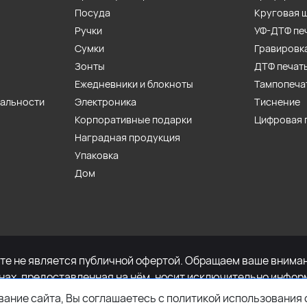
Посуда
Круговая 
Ручки
УФ-ДТФ пе
Сумки
Гравировк
Зонты
ДТФ печат
Ежедневники и блокноты
Тампопеча
иальности
Электроника
Тиснение
Корпоративные подарки
Цифровая 
Наградная продукция
Упаковка
Дом
е не является публичной офертой. Обращаем ваше внимани
енах, предоставленная на нём, носит исключительно инфор
определяемой положениями Статьи 437 Гражданского кодек
ание сайта, Вы соглашаетесь с политикой использования 