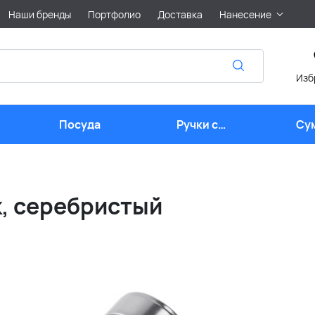
Наши бренды
Портфолио
Доставка
Нанесение
Изб
Посуда
Ручки с
Су
логотипом
k, серебристый