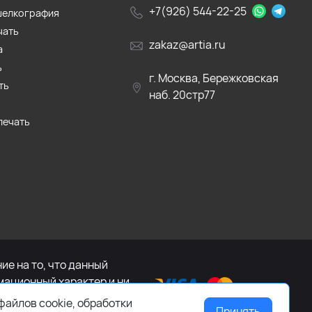
+7(926) 544-22-25
шелкография
чать
zakaz@artia.ru
а
ь
г. Москва, Бережковская
ть
наб. 20стр77
печать
е на то, что данный
мационный характер и ни
са Российской Федерации.
файлов cookie, обработки
Принять