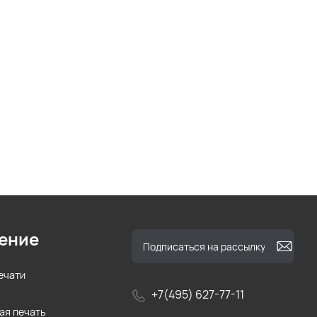
ение
ечати
+7(495) 627-77-11
ая печать