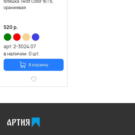
Флешка Twist Color 16 Гб,
оранжевая
520
р.
арт.
2-3024.07
в наличии:
0
шт.
В корзину