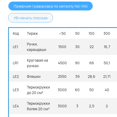
Лазерная гравировка по металлу Nd:YAG
УФ-печать плоская
Код
Тираж
<50
50
100
300
Ручки,
LE1
1500
30
22
16,7
карандаши
Круговая на
LR1
4500
90
66
50,1
ручках
LE2
Флешки
2550
39
28,6
21,71
Термокружки
LE3
3000
60
50
40
до 20 см²
Термокружки
LE4
3000
3
2,5
2
более 20 см²