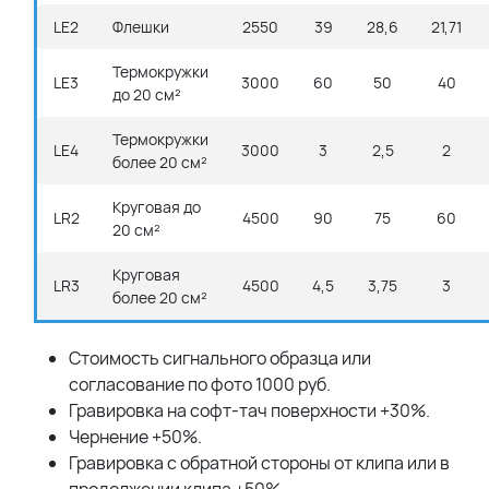
LE2
Флешки
2550
39
28,6
21,71
Термокружки
LE3
3000
60
50
40
до 20 см²
Термокружки
LE4
3000
3
2,5
2
более 20 см²
Круговая до
LR2
4500
90
75
60
20 см²
Круговая
LR3
4500
4,5
3,75
3
более 20 см²
Стоимость сигнального образца или
согласование по фото 1000 руб.
Гравировка на софт-тач поверхности +30%.
Чернение +50%.
Гравировка с обратной стороны от клипа или в