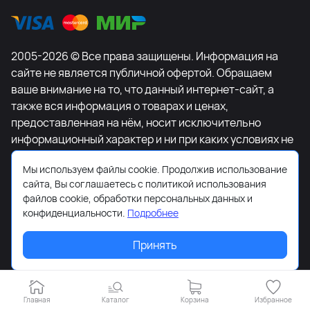
2005-2026 © Все права защищены. Информация на
сайте не является публичной офертой. Обращаем
ваше внимание на то, что данный интернет-сайт, а
также вся информация о товарах и ценах,
предоставленная на нём, носит исключительно
информационный характер и ни при каких условиях не
является публичной офертой, определяемой
Мы используем файлы cookie. Продолжив использование
положениями Статьи 437 Гражданского кодекса
сайта, Вы соглашаетесь с политикой использования
Российской Федерации. Для получения подробной
файлов cookie, обработки персональных данных и
информации о наличии и стоимости указанных
конфиденциальности.
Подробнее
товаров и (или) услуг, пожалуйста, обращайтесь к
менеджеру сайта с помощью специальной формы
Принять
связи или по телефону +7-495-627-77-11.
Главная
Каталог
Корзина
Избранное