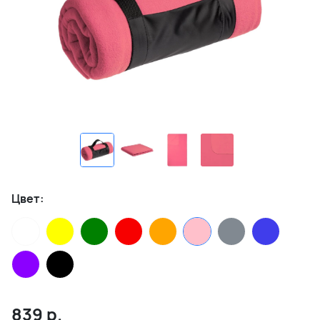
Цвет:
839
р.