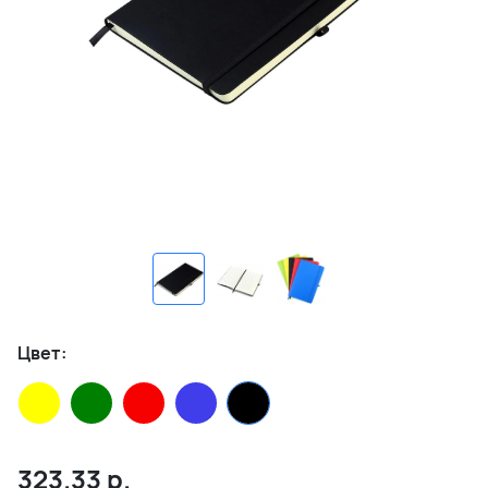
Цвет:
323.33
р.