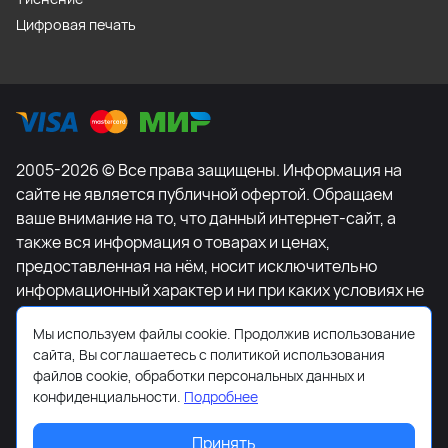
Цифровая печать
2005-2026 © Все права защищены. Информация на
сайте не является публичной офертой. Обращаем
ваше внимание на то, что данный интернет-сайт, а
также вся информация о товарах и ценах,
предоставленная на нём, носит исключительно
информационный характер и ни при каких условиях не
является публичной офертой, определяемой
Мы используем файлы cookie. Продолжив использование
положениями Статьи 437 Гражданского кодекса
сайта, Вы соглашаетесь с политикой использования
Российской Федерации. Для получения подробной
файлов cookie, обработки персональных данных и
информации о наличии и стоимости указанных
конфиденциальности.
Подробнее
товаров и (или) услуг, пожалуйста, обращайтесь к
менеджеру сайта с помощью специальной формы
Принять