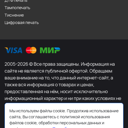
ДТФ печать
Тампопечать
Тиснение
Цифровая печать
2005-2026 © Все права защищены. Информация на
сайте не является публичной офертой. Обращаем
ваше внимание на то, что данный интернет-сайт, а
также вся информация о товарах и ценах,
предоставленная на нём, носит исключительно
информационный характер и ни при каких условиях не
является публичной офертой, определяемой
Мы используем файлы cookie. Продолжив использование
положениями Статьи 437 Гражданского кодекса
сайта, Вы соглашаетесь с политикой использования
Российской Федерации. Для получения подробной
файлов cookie, обработки персональных данных и
информации о наличии и стоимости указанных