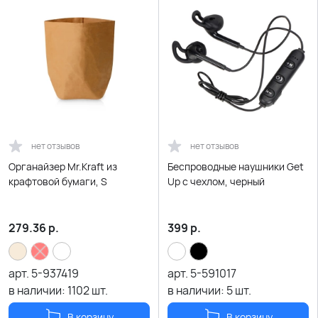
нет отзывов
нет отзывов
Органайзер Mr.Kraft из
Беспроводные наушники Get
крафтовой бумаги, S
Up с чехлом, черный
279.36
р.
399
р.
арт.
5-937419
арт.
5-591017
в наличии:
1102
шт.
в наличии:
5
шт.
В корзину
В корзину