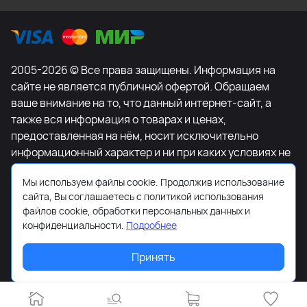
2005-2026 © Все права защищены. Информация на
сайте не является публичной офертой. Обращаем
ваше внимание на то, что данный интернет-сайт, а
также вся информация о товарах и ценах,
предоставленная на нём, носит исключительно
информационный характер и ни при каких условиях не
является публичной офертой, определяемой
Мы используем файлы cookie. Продолжив использование
положениями Статьи 437 Гражданского кодекса
сайта, Вы соглашаетесь с политикой использования
Российской Федерации. Для получения подробной
файлов cookie, обработки персональных данных и
информации о наличии и стоимости указанных
конфиденциальности.
Подробнее
товаров и (или) услуг, пожалуйста, обращайтесь к
менеджеру сайта с помощью специальной формы
Принять
связи или по телефону +7-495-627-77-11.