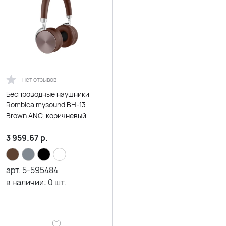
нет отзывов
Беспроводные наушники
Rombica mysound BH-13
Brown ANC, коричневый
3 959.67
р.
арт.
5-595484
в наличии:
0
шт.