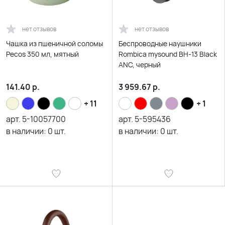
нет отзывов
нет отзывов
Чашка из пшеничной соломы
Беспроводные наушники
Pecos 350 мл, мятный
Rombica mysound BH-13 Black
ANC, черный
141.40
р.
3 959.67
р.
+ 11
+ 1
арт.
5-10057700
арт.
5-595436
в наличии:
0
шт.
в наличии:
0
шт.