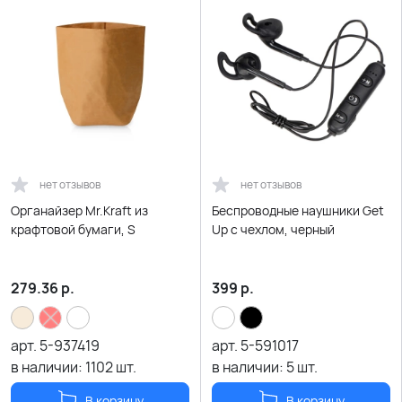
нет отзывов
нет отзывов
Органайзер Mr.Kraft из
Беспроводные наушники Get
крафтовой бумаги, S
Up с чехлом, черный
279.36
р.
399
р.
арт.
5-937419
арт.
5-591017
в наличии:
1102
шт.
в наличии:
5
шт.
В корзину
В корзину