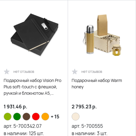
нет отзывов
нет отзывов
Подарочный набор Vision Pro
Подарочный набор Warm
Plus soft-touch с флешкой,
honey
ручкой и блокнотом А5,
черный
1 931.46
р.
2 795.23
р.
+ 15
арт.
5-700342.07
арт.
5-700555
в наличии:
125
шт.
в наличии:
3
шт.