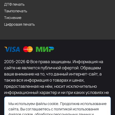
ДТФ печать
Тампопечать
Тиснение
Цифровая печать
2005-2026 © Все права защищены. Информация на
сайте не является публичной офертой. Обращаем
ваше внимание на то, что данный интернет-сайт, а
также вся информация о товарах и ценах,
предоставленная на нём, носит исключительно
информационный характер и ни при каких условиях не
является публичной офертой, определяемой
Мы используем файлы cookie. Продолжив использование
положениями Статьи 437 Гражданского кодекса
сайта, Вы соглашаетесь с политикой использования
Российской Федерации. Для получения подробной
файлов cookie, обработки персональных данных и