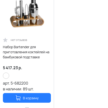
нет отзывов
Набор Bartender для
приготовления коктейлей на
бамбуковой подставке
5 417.23
р.
арт.
5-682200
в наличии:
89
шт.
В корзину