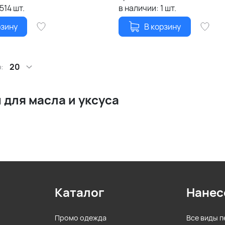
1514
шт.
в наличии:
1
шт.
рзину
В корзину
:
20
 для масла и уксуса
Каталог
Нанес
Промо одежда
Все виды п