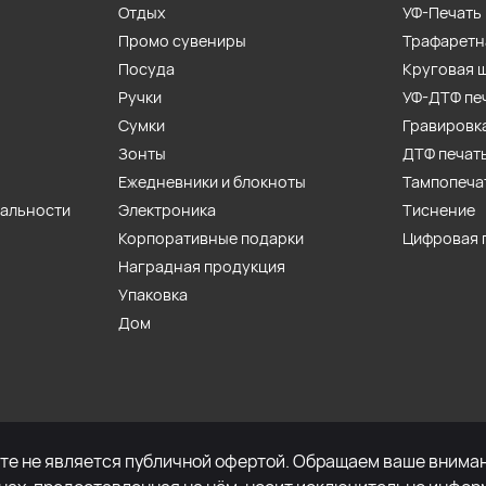
Отдых
УФ-Печать
Промо сувениры
Трафаретн
Посуда
Круговая 
Ручки
УФ-ДТФ пе
Сумки
Гравировк
Зонты
ДТФ печат
Ежедневники и блокноты
Тампопеча
иальности
Электроника
Тиснение
Корпоративные подарки
Цифровая 
Наградная продукция
Упаковка
Дом
е не является публичной офертой. Обращаем ваше внимани