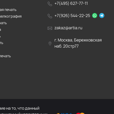
+7(495) 627-77-11
ая печать
+7(926) 544-22-25
шелкография
чать
zakaz@artia.ru
а
ь
г. Москва, Бережковская
ть
наб. 20стр77
печать
е на то, что данный