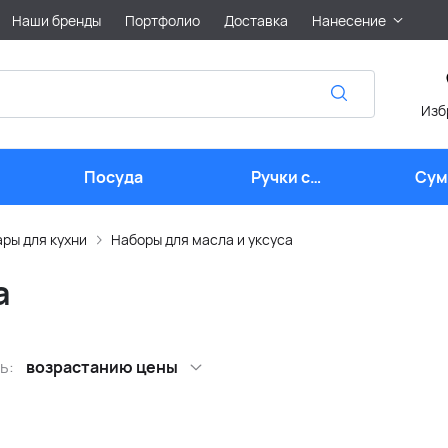
Наши бренды
Портфолио
Доставка
Нанесение
Изб
Посуда
Ручки с
Сум
логотипом
лого
ры для кухни
Наборы для масла и уксуса
а
ь:
возрастанию цены