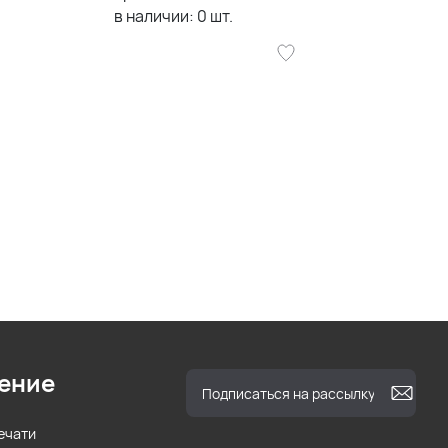
в наличии:
0
шт.
ение
ечати