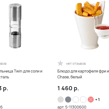
ывов
нет отзывов
льница Twin для соли и
Блюдо для картофеля фри и
сталь
Chase, белый
3
р.
1 460
р.
+ 1
16
арт.
5-11300600