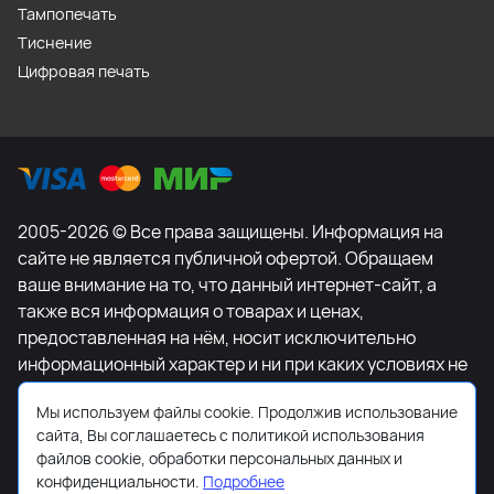
Тампопечать
Тиснение
Цифровая печать
2005-2026 © Все права защищены. Информация на
сайте не является публичной офертой. Обращаем
ваше внимание на то, что данный интернет-сайт, а
также вся информация о товарах и ценах,
предоставленная на нём, носит исключительно
информационный характер и ни при каких условиях не
является публичной офертой, определяемой
Мы используем файлы cookie. Продолжив использование
положениями Статьи 437 Гражданского кодекса
сайта, Вы соглашаетесь с политикой использования
Российской Федерации. Для получения подробной
файлов cookie, обработки персональных данных и
информации о наличии и стоимости указанных
конфиденциальности.
Подробнее