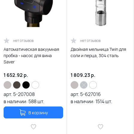
нет отзывов
нет отзывов
Автоматическая вакуумная
Двойная мельница Twin для
пробка - насос для вина
соли и перца, 304 сталь
Saver
1 652.92
р.
1 809.23
р.
арт.
5-207008
арт.
5-627016
в наличии:
588
шт.
в наличии:
1514
шт.
В корзину