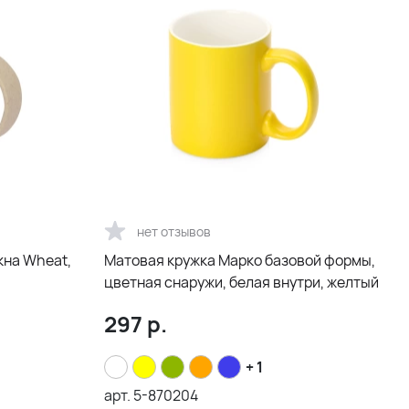
нет отзывов
кна Wheat,
Матовая кружка Марко базовой формы,
цветная снаружи, белая внутри, желтый
297
р.
+ 1
арт.
5-870204