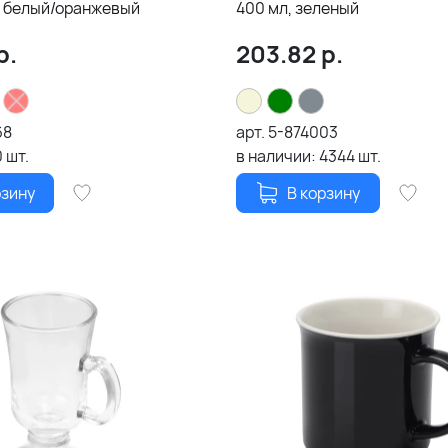
, белый/оранжевый
400 мл, зеленый
р.
203.82
р.
68
арт.
5-874003
0
шт.
в наличии:
4344
шт.
рзину
В корзину