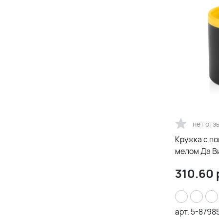
нет отз
Кружка с п
мелом Да В
310.60
арт.
5-8798