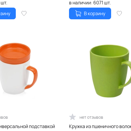
шт.
в наличии:
6071
шт.
рзину
В корзину
ывов
нет отзывов
ниверсальной подставкой
Кружка из пшеничного воло