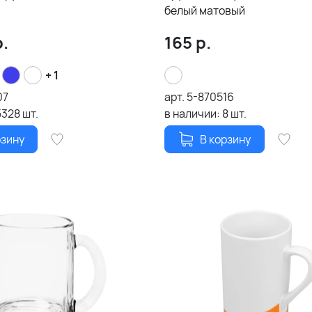
белый матовый
.
165
р.
+ 1
07
арт.
5-870516
5328
шт.
в наличии:
8
шт.
рзину
В корзину