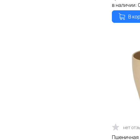
в наличии:
В ко
нет отз
Пшеничная к