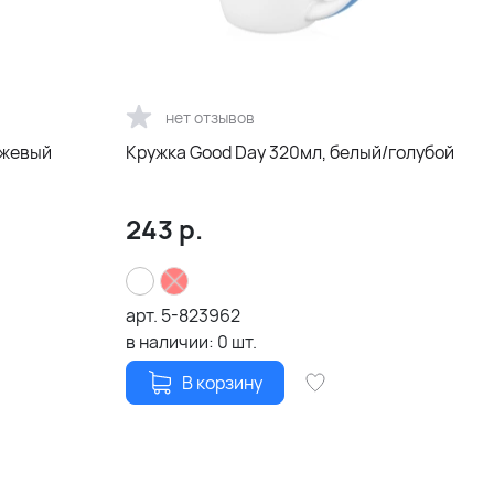
нет отзывов
нжевый
Кружка Good Day 320мл, белый/голубой
243
р.
арт.
5-823962
в наличии:
0
шт.
В корзину