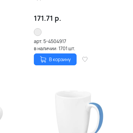
171.71
р.
арт.
5-4504917
в наличии:
1701
шт.
В корзину