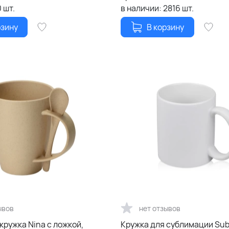
0
шт.
в наличии:
2816
шт.
рзину
В корзину
ывов
нет отзывов
ружка Nina с ложкой,
Кружка для сублимации Sub