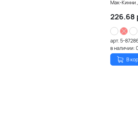
Мак-Кинни 
226.68
арт.
5-8728
в наличии:
В ко