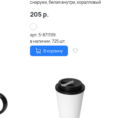
снаружи, белая внутри, коралловый
205
р.
арт.
5-871199
в наличии:
725
шт.
В корзину