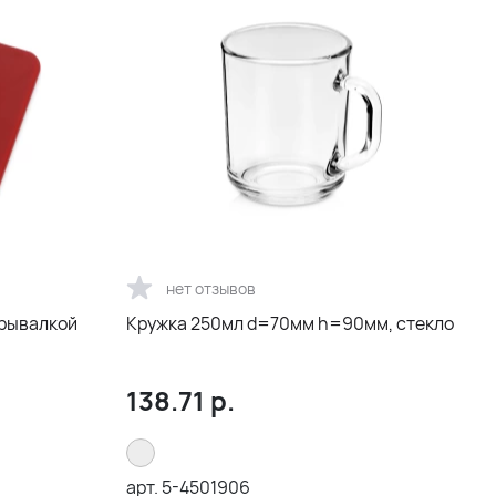
нет отзывов
крывалкой
Кружка 250мл d=70мм h=90мм, стекло
138.71
р.
арт.
5-4501906