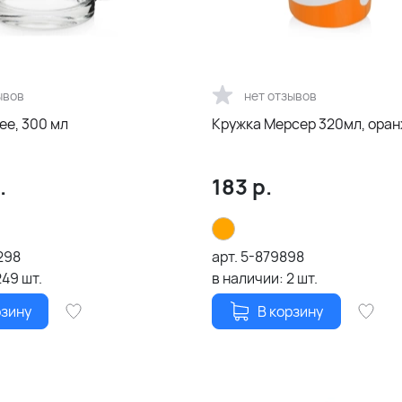
ывов
нет отзывов
ee, 300 мл
Кружка Мерсер 320мл, ора
.
183
р.
298
арт.
5-879898
249
шт.
в наличии:
2
шт.
рзину
В корзину