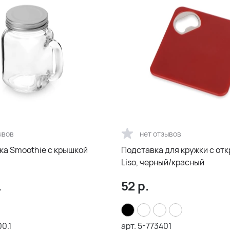
ывов
нет отзывов
ка Smoothie с крышкой
Подставка для кружки с от
Liso, черный/красный
.
52
р.
0.1
арт.
5-773401