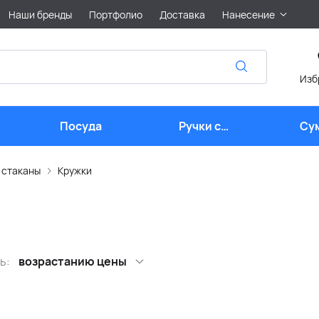
Наши бренды
Портфолио
Доставка
Нанесение
Изб
Посуда
Ручки с
Су
логотипом
 стаканы
Кружки
ь:
возрастанию цены