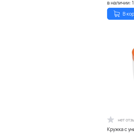
в наличии:
1
В ко
нет отз
Кружка с у