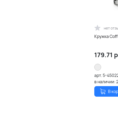
нет отз
Кружка Coff
179.71
р
арт.
5-4502
в наличии:
В ко