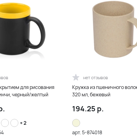
ывов
нет отзывов
окрытием для рисования
Кружка из пшеничного воло
инчи, черный/желтый
320 мл, бежевый
р.
194.25
р.
+ 2
54
арт.
5-874018