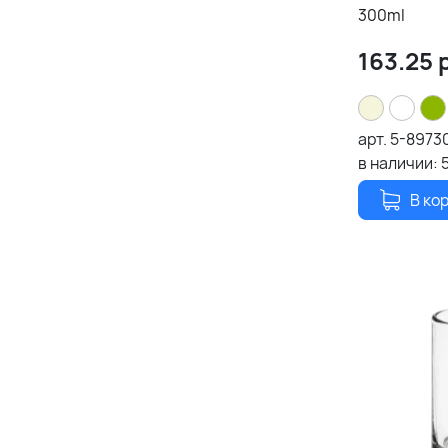
300ml
163.25
р
арт.
5-8973
в наличии:
В ко