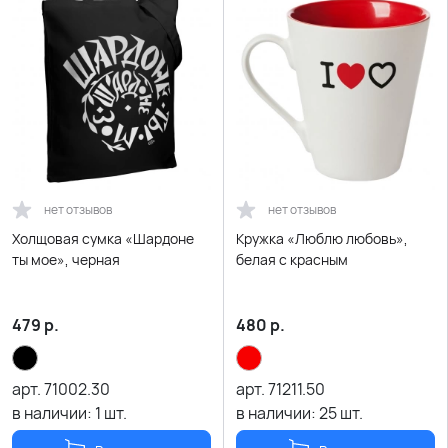
нет отзывов
нет отзывов
Холщовая сумка «Шардоне
Кружка «Люблю любовь»,
ты мое», черная
белая с красным
479
р.
480
р.
арт.
71002.30
арт.
71211.50
в наличии:
1
шт.
в наличии:
25
шт.