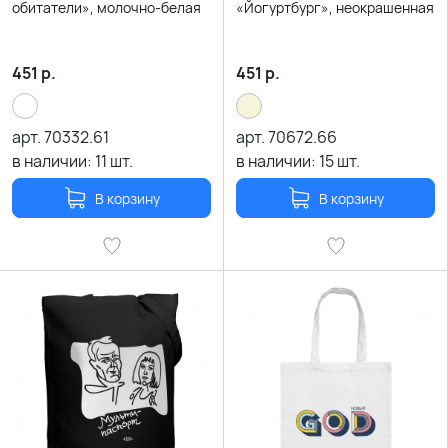
обитатели», молочно-белая
«Йогуртбург», неокрашенная
451
р.
451
р.
арт.
70332.61
арт.
70672.66
в наличии:
11
шт.
в наличии:
15
шт.
В корзину
В корзину