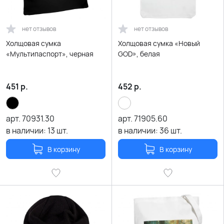
нет отзывов
нет отзывов
Холщовая сумка
Холщовая сумка «Новый
«Мультипаспорт», черная
GOD», белая
451
р.
452
р.
арт.
70931.30
арт.
71905.60
в наличии:
13
шт.
в наличии:
36
шт.
В корзину
В корзину