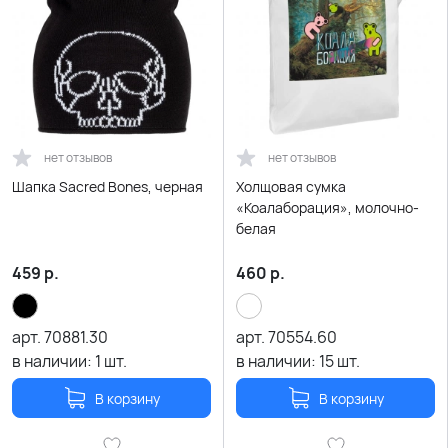
нет отзывов
нет отзывов
Шапка Sacred Bones, черная
Холщовая сумка
«Коалаборация», молочно-
белая
459
р.
460
р.
арт.
70881.30
арт.
70554.60
в наличии:
1
шт.
в наличии:
15
шт.
В корзину
В корзину