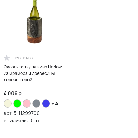
нет отзывов
Охладитель для вина Harlow
из мрамора и древесины,
дерево,серый
4 006
р.
+ 4
арт.
5-11299700
в наличии:
0
шт.