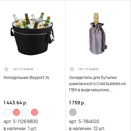
нет отзывов
нет отзывов
Холодильник Bayport XL
Охладитель для бутылки
шампанского Cold bubbles из
ПВХ в виде мешочка,
серебристый
1 443.64
р.
1 759
р.
арт.
5-11269800
арт.
5-784600
в наличии:
1
шт.
в наличии:
12
шт.