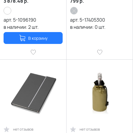
3 878.48
р.
799
р.
арт.
5-1096190
арт.
5-17405300
в наличии:
2
шт.
в наличии:
0
шт.
В корзину
нет отзывов
нет отзывов