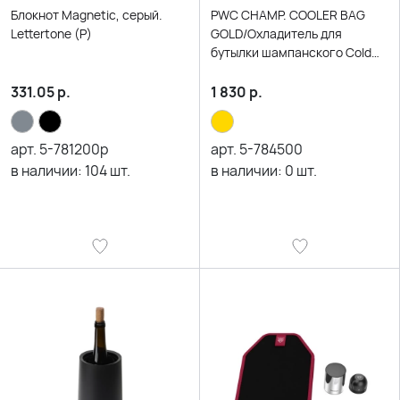
Блокнот Magnetic, серый.
PWC CHAMP. COOLER BAG
Lettertone (Р)
GOLD/Охладитель для
бутылки шампанского Cold
bubbles, золотой
331.05
р.
1 830
р.
арт.
5-781200р
арт.
5-784500
в наличии:
104
шт.
в наличии:
0
шт.