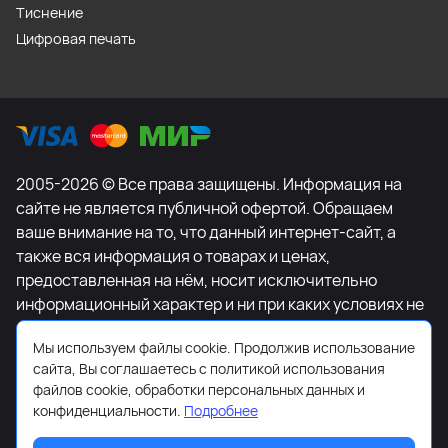
Тиснение
Цифровая печать
2005-2026 © Все права защищены. Информация на
сайте не является публичной офертой. Обращаем
ваше внимание на то, что данный интернет-сайт, а
также вся информация о товарах и ценах,
предоставленная на нём, носит исключительно
информационный характер и ни при каких условиях не
является публичной офертой, определяемой
Мы используем файлы cookie. Продолжив использование
положениями Статьи 437 Гражданского кодекса
сайта, Вы соглашаетесь с политикой использования
Российской Федерации. Для получения подробной
файлов cookie, обработки персональных данных и
информации о наличии и стоимости указанных
конфиденциальности.
Подробнее
товаров и (или) услуг, пожалуйста, обращайтесь к
менеджеру сайта с помощью специальной формы