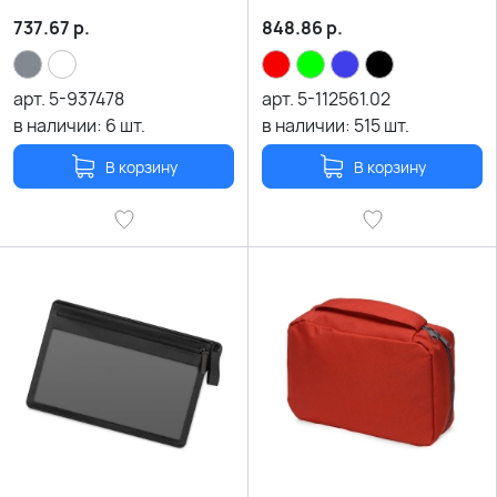
737.67
р.
848.86
р.
арт.
5-937478
арт.
5-112561.02
в наличии:
6
шт.
в наличии:
515
шт.
В корзину
В корзину