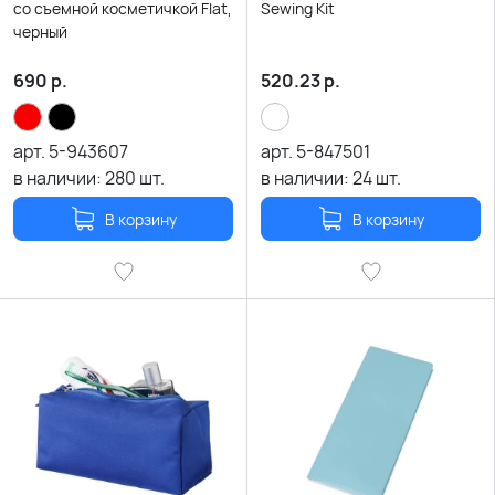
со съемной косметичкой Flat,
Sewing Kit
черный
690
р.
520.23
р.
арт.
5-943607
арт.
5-847501
в наличии:
280
шт.
в наличии:
24
шт.
В корзину
В корзину