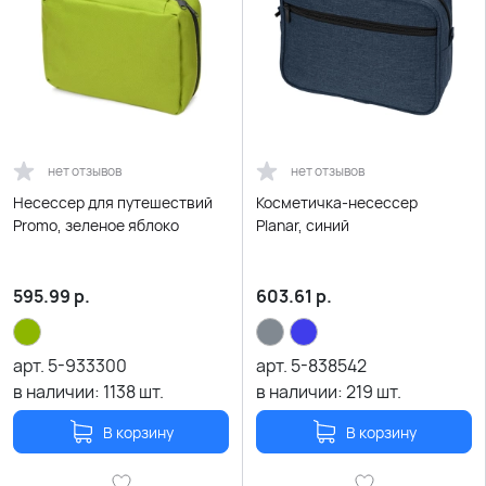
нет отзывов
нет отзывов
Несессер для путешествий
Косметичка-несессер
Promo, зеленое яблоко
Planar, синий
595.99
р.
603.61
р.
арт.
5-933300
арт.
5-838542
в наличии:
1138
шт.
в наличии:
219
шт.
В корзину
В корзину