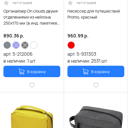
нет отзывов
нет отзывов
Органайзер On clouds двумя
Несессер для путешествий
отделениями из нейлона
Promo, красный
250х170 мм (в инд. пакетике),
серый/черный
890.36
р.
960.99
р.
арт.
5-212006
арт.
5-931303
в наличии:
1
шт.
в наличии:
2531
шт.
В корзину
В корзину