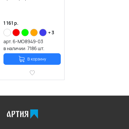
1 161
р.
+ 3
арт.
6-MO8949-03
в наличии:
7186
шт.
В корзину