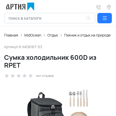
Главная
MidOcean
Отдых
Пикник и отдых на природе
Артикул
6-MO6167-03
Сумка холодильник 600D из
RPET
нет отзывов