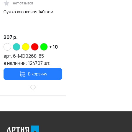
нет отзывов
Сумка хлопковая 140г/см
207
р.
+ 10
арт.
6-MO9268-85
в наличии:
124707
шт.
В корзину