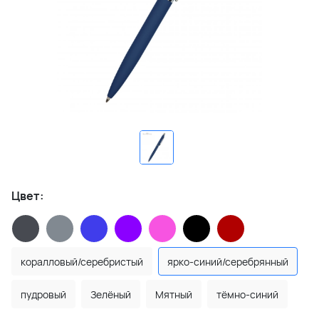
Цвет:
коралловый/серебристый
ярко-синий/серебрянный
пудровый
Зелёный
Мятный
тёмно-синий