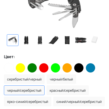
Цвет:
серебристый/черный
черный/белый
черный/серебристый
красный/серебристый
ярко-синий/серебристый
синий/черный/серебристый