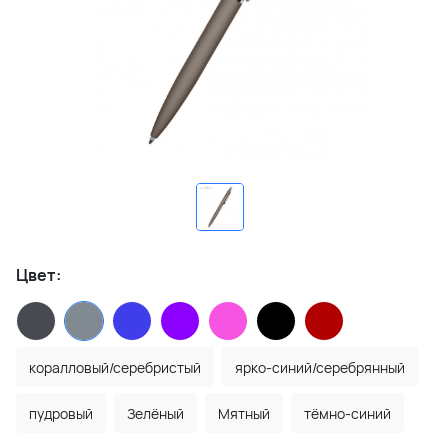
Цвет:
коралловый/серебристый
ярко-синий/серебрянный
пудровый
Зелёный
Мятный
тёмно-синий