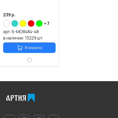
239
р.
+ 7
арт.
6-MO8484-48
в наличии:
13229
шт.
В корзину