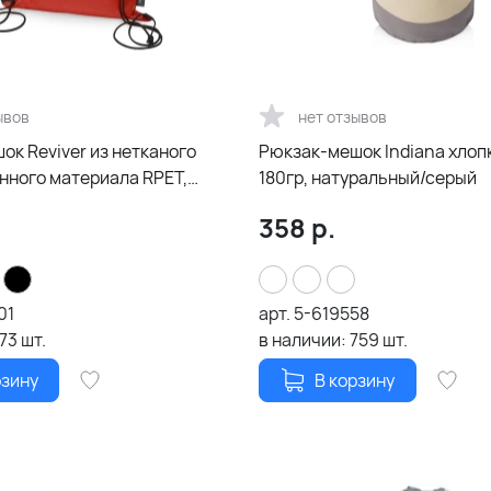
ывов
нет отзывов
к Reviver из нетканого
Рюкзак-мешок Indiana хлоп
нного материала RPET,
180гр, натуральный/серый
358
р.
01
арт.
5-619558
173
шт.
в наличии:
759
шт.
рзину
В корзину