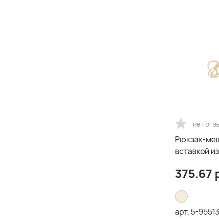
нет отз
Рюкзак-меш
вставкой из
375.67
р
арт.
5-9551