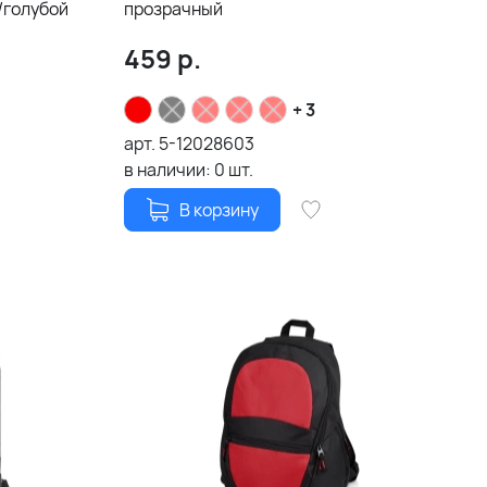
/голубой
прозрачный
459
р.
+ 3
арт.
5-12028603
в наличии:
0
шт.
В корзину