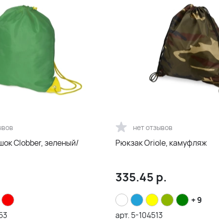
ывов
нет отзывов
ок Clobber, зеленый/
Рюкзак Oriole, камуфляж
335.45
р.
+ 9
53
арт.
5-104513