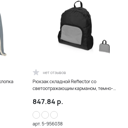
нет отзывов
хлопка
Рюкзак складной Reflector со
светоотражающим карманом, темно-
серый/серебристый
847.84
р.
арт.
5-956038