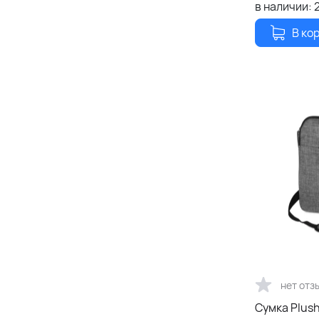
в наличии:
В ко
нет отз
Сумка Plus