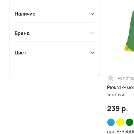
Наличие
Бренд
Цвет
нет отз
Рюкзак- меш
желтый
239
р.
арт.
5-9560