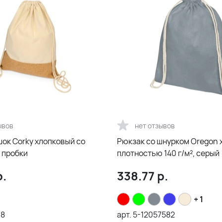
ывов
нет отзывов
ок Corky хлопковый со
Рюкзак со шнурком Oregon 
 пробки
плотностью 140 г/м², серый
.
338.77
р.
+ 1
38
арт.
5-12057582