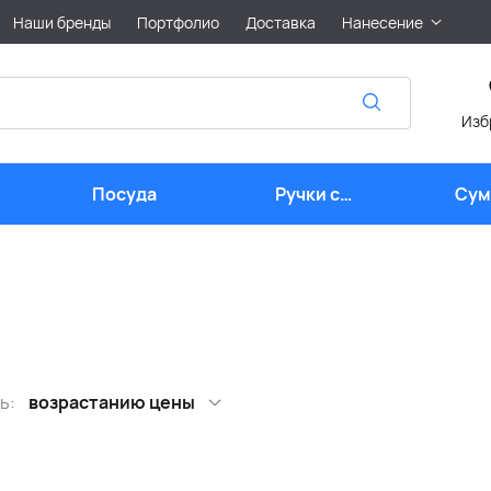
Наши бренды
Портфолио
Доставка
Нанесение
Изб
Посуда
Ручки с
Сум
логотипом
лого
ь:
возрастанию цены