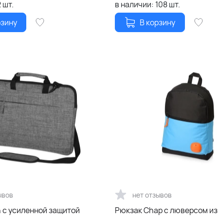
2
шт.
в наличии:
108
шт.
рзину
В корзину
ывов
нет отзывов
h c усиленной защитой
Рюкзак Chap с люверсом из