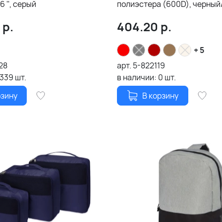
6 '', серый
полиэстера (600D), черный
р.
404.20
р.
+ 5
28
арт.
5-822119
1339
шт.
в наличии:
0
шт.
рзину
В корзину