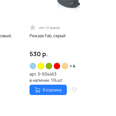
нет отзывов
ковый,
Рюкзак Fab, серый
530
р.
+ 4
арт.
5-934463
в наличии:
174
шт.
В корзину