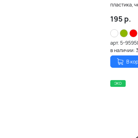
пластика, 
195
р.
арт.
5-9595
в наличии:
В ко
ЭКО