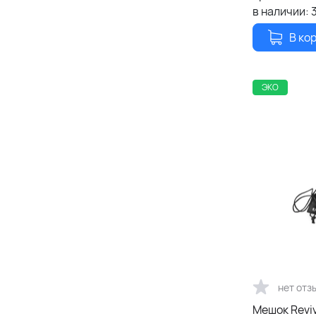
в наличии:
В ко
ЭКО
нет отз
Мешок Revi