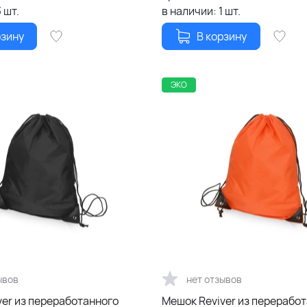
3
шт.
в наличии:
1
шт.
рзину
В корзину
ЭКО
ывов
нет отзывов
ver из переработанного
Мешок Reviver из перерабо