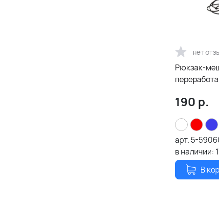
нет отз
Рюкзак-мешо
переработа
красный
190
р.
арт.
5-5906
в наличии:
В ко