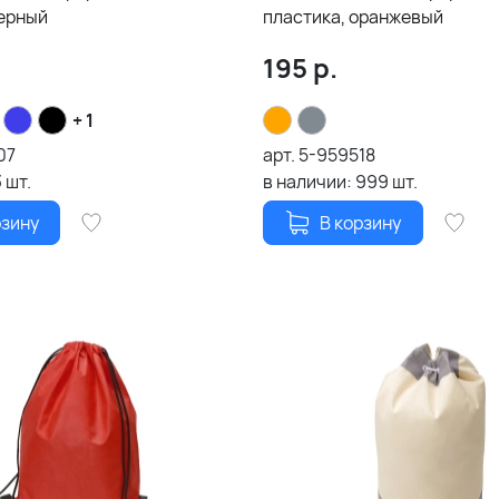
черный
пластика, оранжевый
195
р.
+ 1
07
арт.
5-959518
3
шт.
в наличии:
999
шт.
рзину
В корзину