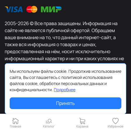
2005-2026 © Все права защищены. Информация на
сайте не является публичной офертой. Обращаем
ваше внимание на то, что данный интернет-сайт, а
также вся информация о товарах и ценах,
предоставленная на нём, носит исключительно
информационный характер и ни при каких условиях не
является публичной офертой, определяемой
Мы используем файлы cookie. Продолжив использование
положениями Статьи 437 Гражданского кодекса
сайта, Вы соглашаетесь с политикой использования
Российской Федерации. Для получения подробной
файлов cookie, обработки персональных данных и
информации о наличии и стоимости указанных
конфиденциальности.
Подробнее
товаров и (или) услуг, пожалуйста, обращайтесь к
менеджеру сайта с помощью специальной формы
Принять
связи или по телефону +7-495-627-77-11.
Главная
Каталог
Корзина
Избранное