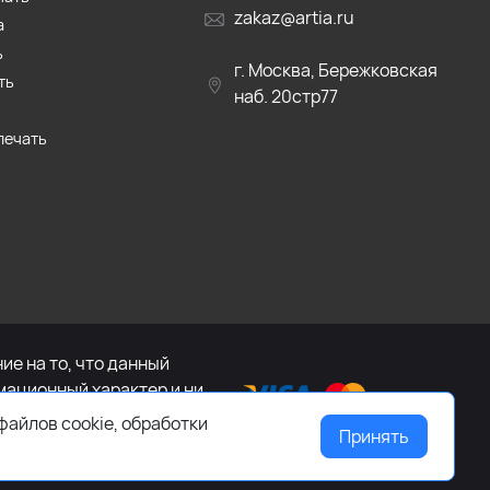
zakaz@artia.ru
а
ь
г. Москва, Бережковская
ть
наб. 20стр77
печать
е на то, что данный
мационный характер и ни
са Российской Федерации.
файлов cookie, обработки
Принять
ащайтесь к менеджеру