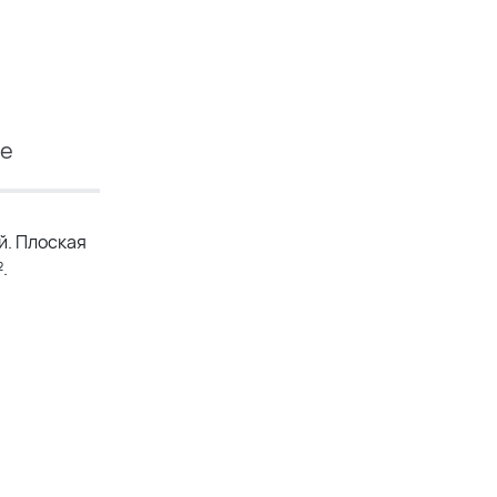
ие
й. Плоская
.