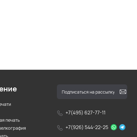
ение
ечати
+7(495) 627-77-11
ая печать
+7(926) 544-22-25
шелкография
чать