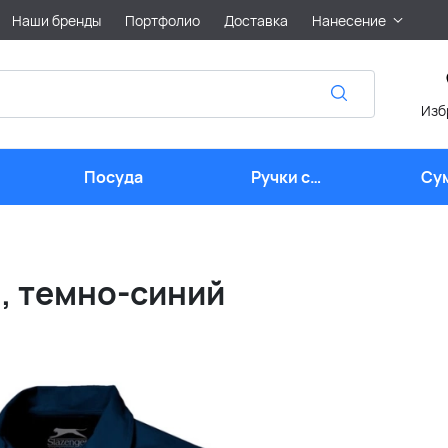
Наши бренды
Портфолио
Доставка
Нанесение
Изб
Посуда
Ручки с
Су
логотипом
, темно-синий