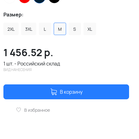
Размер:
2XL
3XL
L
M
S
XL
1 456.52
р.
1 шт. - Российский склад
ВИД НАНЕСЕНИЯ
В корзину
В избранное