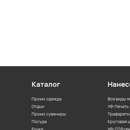
Каталог
Нанес
Промо одежда
Все виды п
Отдых
УФ-Печать
Промо сувениры
Трафаретн
Посуда
Круговая 
Ручки
УФ-ДТФ пе