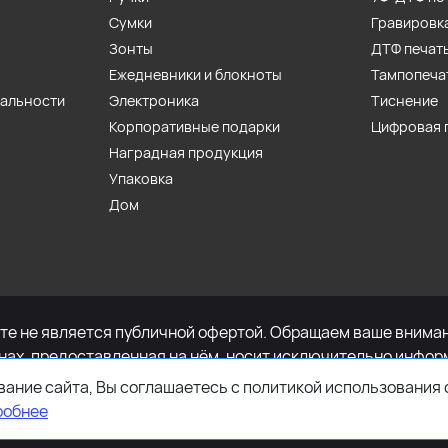
Сумки
Гравировк
Зонты
ДТФ печат
Ежедневники и блокноты
Тампопеча
иальности
Электроника
Тиснение
Корпоративные подарки
Цифровая 
Наградная продукция
Упаковка
Дом
е не является публичной офертой. Обращаем ваше внимани
енах, предоставленная на нём, носит исключительно инфор
определяемой положениями Статьи 437 Гражданского кодек
ание сайта, Вы соглашаетесь с политикой использования 
имости указанных товаров и (или) услуг, пожалуйста, обр
робнее
ефону +7-495-627-77-11.