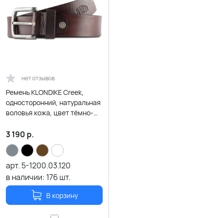
нет отзывов
Ремень KLONDIKE Creek,
односторонний, натуральная
воловья кожа, цвет тёмно-
коричневый, 120 х 4 см
3 190
р.
арт.
5-1200.03.120
в наличии:
176
шт.
В корзину