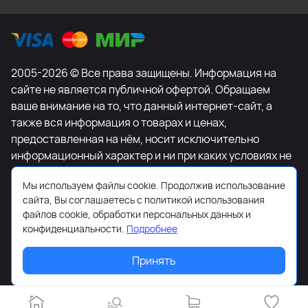
2005-2026 © Все права защищены. Информация на
сайте не является публичной офертой. Обращаем
ваше внимание на то, что данный интернет-сайт, а
также вся информация о товарах и ценах,
предоставленная на нём, носит исключительно
информационный характер и ни при каких условиях не
является публичной офертой, определяемой
Мы используем файлы cookie. Продолжив использование
положениями Статьи 437 Гражданского кодекса
сайта, Вы соглашаетесь с политикой использования
Российской Федерации. Для получения подробной
файлов cookie, обработки персональных данных и
информации о наличии и стоимости указанных
конфиденциальности.
Подробнее
товаров и (или) услуг, пожалуйста, обращайтесь к
менеджеру сайта с помощью специальной формы
Принять
связи или по телефону +7-495-627-77-11.