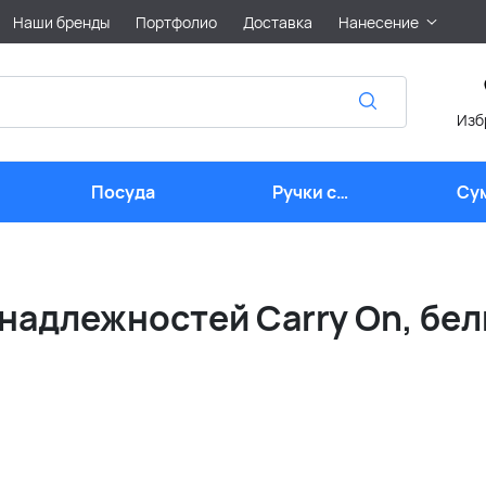
Наши бренды
Портфолио
Доставка
Нанесение
Изб
Посуда
Ручки с
Су
логотипом
надлежностей Carry On, бе