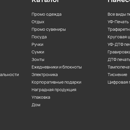
Промо одежда
Все виды п
Отдых
УФ-Печать
Промо сувениры
Трафаретн
Посуда
Круговая 
Ручки
УФ-ДТФ пе
Сумки
Гравировк
Зонты
ДТФ печат
Ежедневники и блокноты
Тампопеча
иальности
Электроника
Тиснение
Корпоративные подарки
Цифровая 
Наградная продукция
Упаковка
Дом