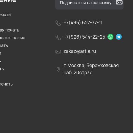
ечати
+7(495) 627-77-11
ая печать
+7(926) 544-22-25
шелкография
чать
zakaz@artia.ru
а
ь
г. Москва, Бережковская
ть
наб. 20стр77
печать