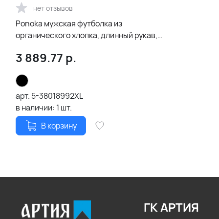
нет отзывов
Ponoka мужская футболка из
органического хлопка, длинный рукав,
черный
3 889.77
р.
арт.
5-38018992XL
в наличии:
1
шт.
В корзину
ГК АРТИЯ