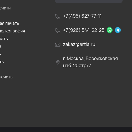
ечати
+7(495) 627-77-11
ая печать
+7(926) 544-22-25
шелкография
чать
zakaz@artia.ru
а
ь
г. Москва, Бережковская
ть
наб. 20стр77
печать