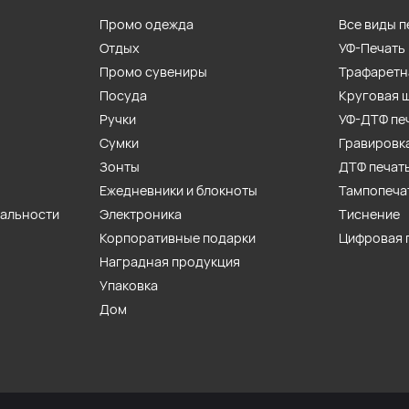
Промо одежда
Все виды п
Отдых
УФ-Печать
Промо сувениры
Трафаретн
Посуда
Круговая 
Ручки
УФ-ДТФ пе
Сумки
Гравировк
Зонты
ДТФ печат
Ежедневники и блокноты
Тампопеча
иальности
Электроника
Тиснение
Корпоративные подарки
Цифровая 
Наградная продукция
Упаковка
Дом