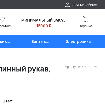
Личный кабинет
МИНИМАЛЬНЫЙ ЗАКАЗ:
15000 ₽
ранное
Корзина
ки с
Зонты с
Электроника
типом
логотипом
линный рукав,
Артикул
5-3801899M
Цвет: