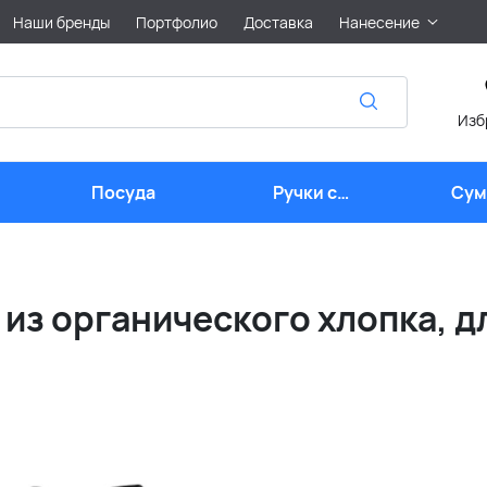
Наши бренды
Портфолио
Доставка
Нанесение
Изб
Посуда
Ручки с
Сум
логотипом
лого
из органического хлопка, д