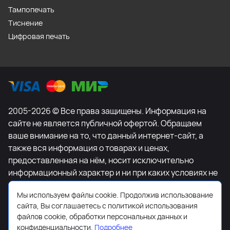
Тампопечать
Тиснение
Цифровая печать
2005-2026 © Все права защищены. Информация на
сайте не является публичной офертой. Обращаем
ваше внимание на то, что данный интернет-сайт, а
также вся информация о товарах и ценах,
предоставленная на нём, носит исключительно
информационный характер и ни при каких условиях не
является публичной офертой, определяемой
Мы используем файлы cookie. Продолжив использование
положениями Статьи 437 Гражданского кодекса
сайта, Вы соглашаетесь с политикой использования
Российской Федерации. Для получения подробной
файлов cookie, обработки персональных данных и
информации о наличии и стоимости указанных
конфиденциальности.
Подробнее