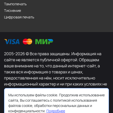
Тампопечать
Тиснение
Цифровая печать
2005-2026 © Все права защищены. Информация на
сайте не является публичной офертой. Обращаем
ваше внимание на то, что данный интернет-сайт, а
также вся информация о товарах и ценах,
предоставленная на нём, носит исключительно
информационный характер и ни при каких условиях не
является публичной офертой, определяемой
Мы используем файлы cookie. Продолжив использование
положениями Статьи 437 Гражданского кодекса
сайта, Вы соглашаетесь с политикой использования
Российской Федерации. Для получения подробной
файлов cookie, обработки персональных данных и
информации о наличии и стоимости указанных
конфиденциальности.
Подробнее