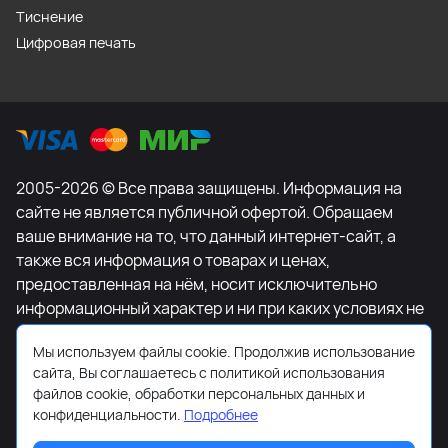
Тиснение
Цифровая печать
2005-2026 © Все права защищены. Информация на
сайте не является публичной офертой. Обращаем
ваше внимание на то, что данный интернет-сайт, а
также вся информация о товарах и ценах,
предоставленная на нём, носит исключительно
информационный характер и ни при каких условиях не
является публичной офертой, определяемой
Мы используем файлы cookie. Продолжив использование
положениями Статьи 437 Гражданского кодекса
сайта, Вы соглашаетесь с политикой использования
Российской Федерации. Для получения подробной
файлов cookie, обработки персональных данных и
информации о наличии и стоимости указанных
конфиденциальности.
Подробнее
товаров и (или) услуг, пожалуйста, обращайтесь к