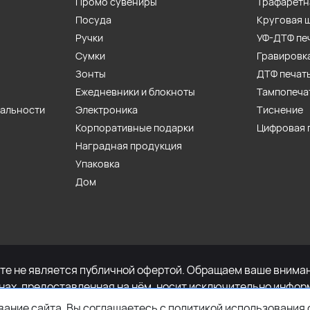
Промо сувениры
Трафаретн
Посуда
Круговая 
Ручки
УФ-ДТФ пе
Сумки
Гравировк
Зонты
ДТФ печат
Ежедневники и блокноты
Тампопеча
иальности
Электроника
Тиснение
Корпоративные подарки
Цифровая 
Наградная продукция
Упаковка
Дом
е не является публичной офертой. Обращаем ваше внимани
енах, предоставленная на нём, носит исключительно инфор
определяемой положениями Статьи 437 Гражданского кодек
ание сайта, Вы соглашаетесь с политикой использования 