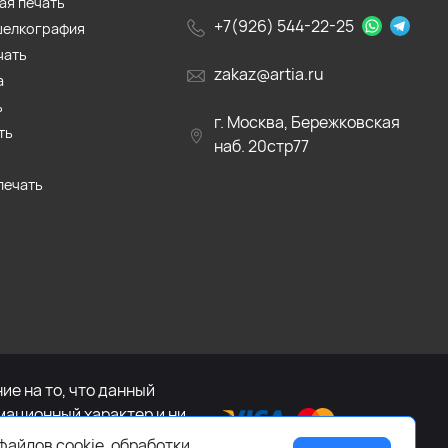
ая печать
+7(926) 544-22-25
шелкография
чать
zakaz@artia.ru
а
ь
г. Москва, Бережковская
ть
наб. 20стр77
печать
е на то, что данный
мационный характер и ни
са Российской Федерации.
файлов cookie, обработки