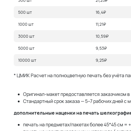
300 шт
21,25₽
500 шт
16,4₽
1000 шт
11,21₽
3000 шт
10,59₽
5000 шт
9,53₽
10000 шт
9,25₽
* ЦМИК Расчет на полноцветную печать без учёта па
Оригинал-макет предоставляется заказчиком в ве
Стандартный срок заказа — 5–7 рабочих дней с 
дополнительные наценки на печать шелкографи
печать на предметах/пакетах более 45*45 см = +