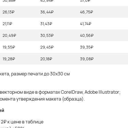
30,88₽
43,94₽
57,0₽
26,13₽
36,44₽
46,75₽
21,11₽
31,43₽
41,74₽
20,49₽
30,53₽
40,56₽
19,55₽
29,45₽
39,35₽
19,28₽
20,18₽
39,08₽
кета, размер печати до 30х30 см
кторном виде в форматах CorelDraw, Adobe Illustrator;
момента утверждения макета (образца).
ей
 2₽ к цене в таблице