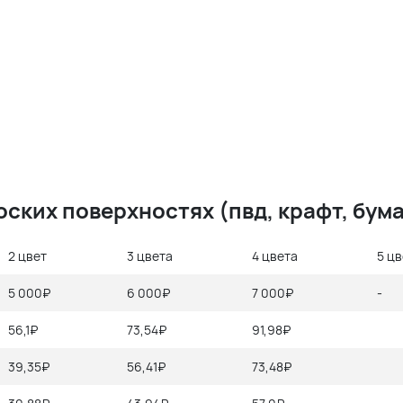
оских поверхностях (
пвд, крафт,
бума
2 цвет
3 цвета
4 цвета
5 ц
5 000₽
6 000₽
7 000₽
-
56,1₽
73,54₽
91,98₽
39,35₽
56,41₽
73,48₽