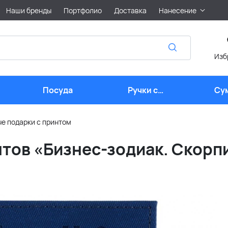
Наши бренды
Портфолио
Доставка
Нанесение
Изб
Посуда
Ручки с
Су
логотипом
е подарки с принтом
тов «Бизнес-зодиак. Скорп