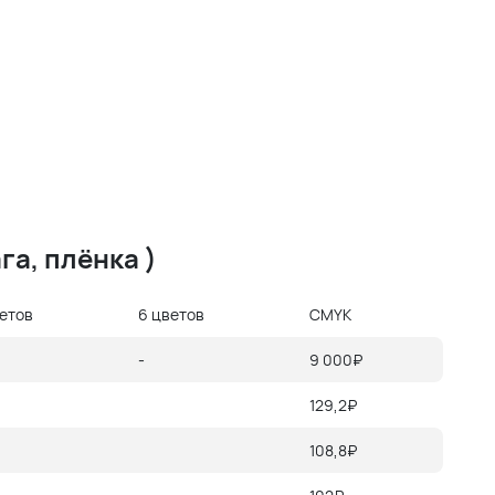
га, плёнка )
ветов
6 цветов
CMYK
-
9 000₽
129,2₽
108,8₽