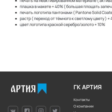
печать на неактивированном материале ( актив
плашка в макете + 40% ( большая площать запеча
печать логотипа пантонами ( Pantone Solid Coate
растр ( переход от тёмного к светлому цвету ) +
цвет логотипа краской серебро/золото + 10%
ГК АРТИЯ
Контакты
О компании