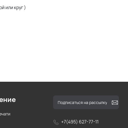
й или круг )
ение
ечати
+7(495) 627-77-11