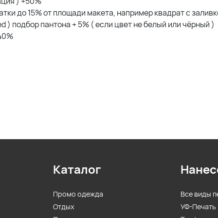
ация ) +50%
тки до 15% от площади макета, например квадрат с заливко
d ) подбор пантона + 5% ( если цвет не белый или чёрный )
 40%
Каталог
Нанес
Промо одежда
Все виды п
Отдых
УФ-Печать