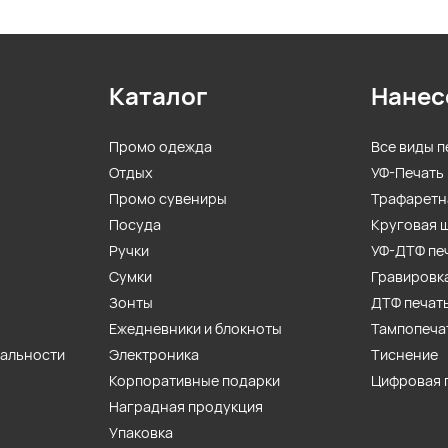
Каталог
Нанес
Промо одежда
Все виды п
Отдых
УФ-Печать
Промо сувениры
Трафаретн
Посуда
Круговая 
Ручки
УФ-ДТФ пе
Сумки
Гравировк
Зонты
ДТФ печат
Ежедневники и блокноты
Тампопеча
иальности
Электроника
Тиснение
Корпоративные подарки
Цифровая 
Наградная продукция
Упаковка