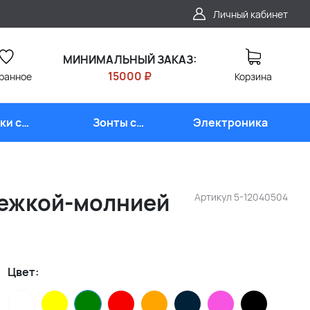
Личный кабинет
МИНИМАЛЬНЫЙ ЗАКАЗ:
15000 ₽
ранное
Корзина
ки с
Зонты с
Электроника
типом
логотипом
стежкой-молнией
Артикул
5-12040504
Цвет: