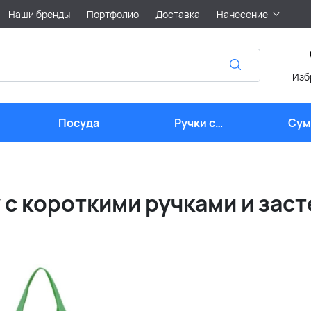
Наши бренды
Портфолио
Доставка
Нанесение
Изб
Посуда
Ручки с
Сум
логотипом
лого
y с короткими ручками и за