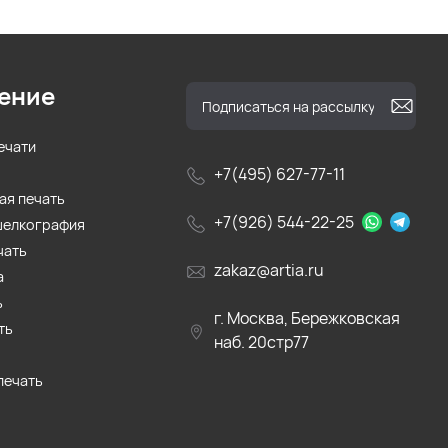
ение
ечати
+7(495) 627-77-11
ая печать
+7(926) 544-22-25
шелкография
чать
zakaz@artia.ru
а
ь
г. Москва, Бережковская
ть
наб. 20стр77
печать