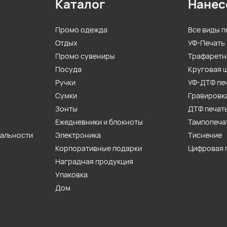
Каталог
Нанес
Промо одежда
Все виды п
Отдых
УФ-Печать
Промо сувениры
Трафаретн
Посуда
Круговая 
Ручки
УФ-ДТФ пе
Сумки
Гравировк
Зонты
ДТФ печат
Ежедневники и блокноты
Тампопеча
иальности
Электроника
Тиснение
Корпоративные подарки
Цифровая 
Наградная продукция
Упаковка
Дом