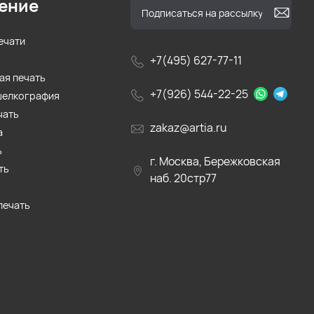
ение
ечати
+7(495) 627-77-11
ая печать
+7(926) 544-22-25
шелкография
чать
zakaz@artia.ru
а
ь
г. Москва, Бережковская
ть
наб. 20стр77
печать