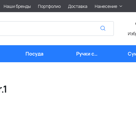
Наши бренды
Портфолио
Доставка
Нанесение
Изб
Посуда
Ручки с
Су
логотипом
.1