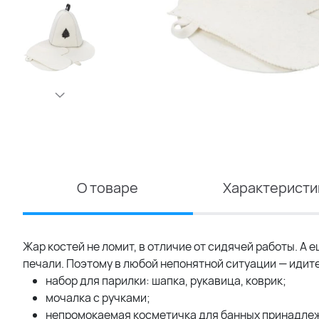
О товаре
Характеристи
Жар костей не ломит, в отличие от сидячей работы. А
печали. Поэтому в любой непонятной ситуации — идите
набор для парилки: шапка, рукавица, коврик;
мочалка с ручками;
непромокаемая косметичка для банных принадле