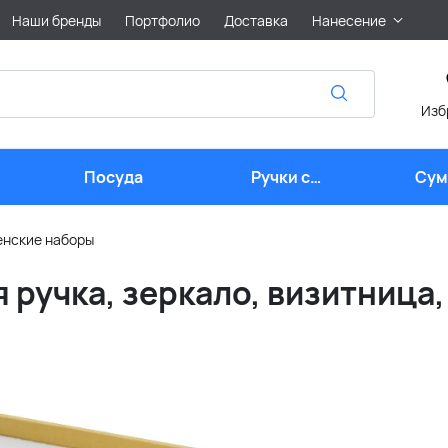
Наши бренды
Портфолио
Доставка
Нанесение
Изб
Посуда
Ручки с
Сум
логотипом
лого
нские наборы
 ручка, зеркало, визитница,