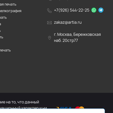
ая печать
+7(926) 544-22-25
шелкография
чать
zakaz@artia.ru
а
ь
г. Москва, Бережковская
ть
наб. 20стр77
печать
е на то, что данный
мационный характер и ни