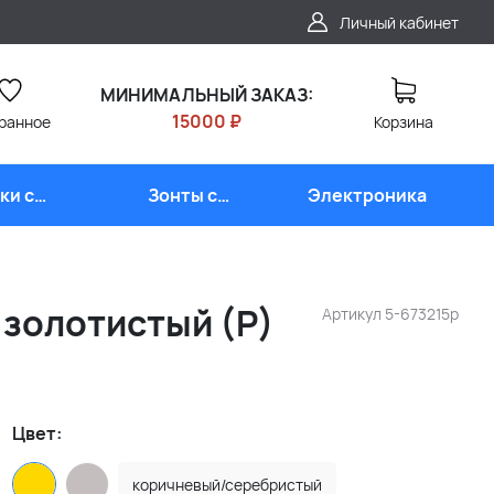
Личный кабинет
МИНИМАЛЬНЫЙ ЗАКАЗ:
15000 ₽
ранное
Корзина
ки с
Зонты с
Электроника
типом
логотипом
 золотистый (Р)
Артикул
5-673215p
Цвет:
коричневый/серебристый