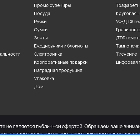
Промо сувениры
Трафаретн
Посуда
Круговая 
Ручки
УФ-ДТФ пе
Сумки
Гравировк
Зонты
ДТФ печат
Ежедневники и блокноты
Тампопеча
иальности
Электроника
Тиснение
Корпоративные подарки
Цифровая 
Наградная продукция
Упаковка
Дом
е не является публичной офертой. Обращаем ваше внимани
енах, предоставленная на нём, носит исключительно инфор