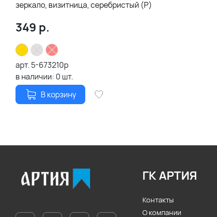
зеркало, визитница, серебристый (Р)
349
р.
арт.
5-673210p
в наличии:
0
шт.
В корзину
ГК АРТИЯ
Контакты
О компании