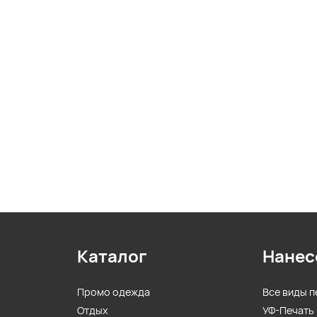
Каталог
Нанес
Промо одежда
Все виды п
Отдых
УФ-Печать