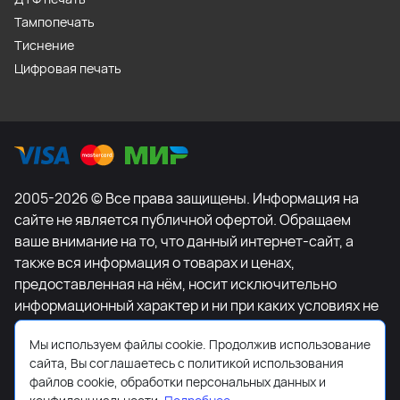
Тампопечать
Тиснение
Цифровая печать
2005-2026 © Все права защищены. Информация на
сайте не является публичной офертой. Обращаем
ваше внимание на то, что данный интернет-сайт, а
также вся информация о товарах и ценах,
предоставленная на нём, носит исключительно
информационный характер и ни при каких условиях не
является публичной офертой, определяемой
Мы используем файлы cookie. Продолжив использование
положениями Статьи 437 Гражданского кодекса
сайта, Вы соглашаетесь с политикой использования
Российской Федерации. Для получения подробной
файлов cookie, обработки персональных данных и
информации о наличии и стоимости указанных