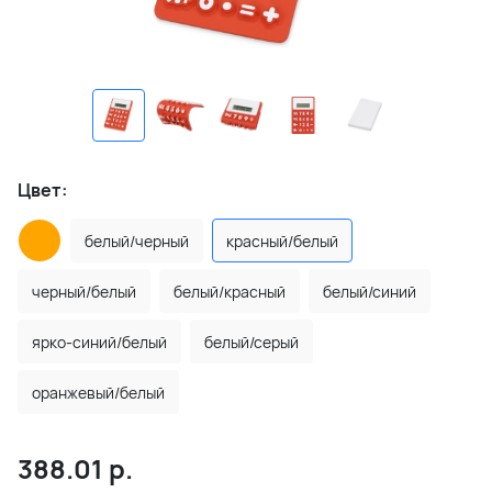
Цвет:
белый/черный
красный/белый
черный/белый
белый/красный
белый/синий
ярко-синий/белый
белый/серый
оранжевый/белый
388.01
р.