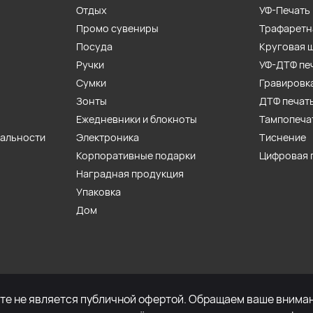
Отдых
УФ-Печать
Промо сувениры
Трафаретн
Посуда
Круговая 
Ручки
УФ-ДТФ пе
Сумки
Гравировк
Зонты
ДТФ печат
Ежедневники и блокноты
Тампопеча
иальности
Электроника
Тиснение
Корпоративные подарки
Цифровая 
Наградная продукция
Упаковка
Дом
е не является публичной офертой. Обращаем ваше внимани