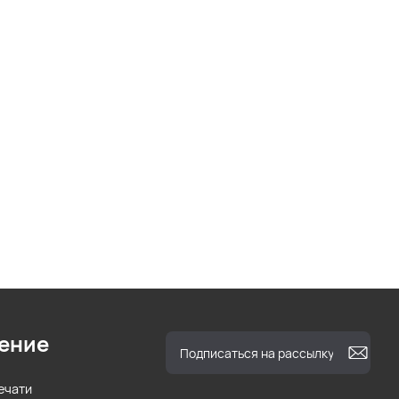
ение
ечати