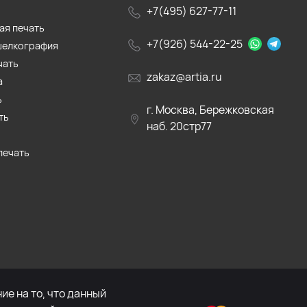
+7(495) 627-77-11
ая печать
+7(926) 544-22-25
шелкография
чать
zakaz@artia.ru
а
ь
г. Москва, Бережковская
ть
наб. 20стр77
печать
е на то, что данный