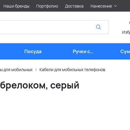
Наши бренды
Портфолио
Доставка
Нанесение
Изб
Посуда
Ручки с
Сум
логотипом
лого
ы для мобильных
Кабели для мобильных телефонов
с брелоком, серый