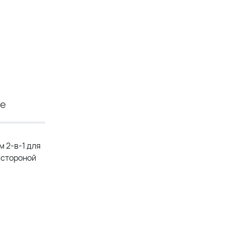
ие
м 2-в-1 для
ь стороной