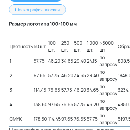
Шелкография плоская
Размер логотипа 100×100 мм
100
250
500
1 000
>5000
Цветность
50 шт.
Обра
шт.
шт.
шт.
шт.
шт
по
1
57.75
46.20
34.65
29.40
24.15
808.
запросу
по
2
97.65
57.75
46.20
34.65
29.40
1848.
запросу
по
3
114.45
76.65
57.75
46.20
34.65
3234
запросу
по
4
138.60
97.65
76.65
57.75
46.20
4851.
запросу
по
CMYK
178.50
114.45
97.65
76.65
57.75
5197.
запросу