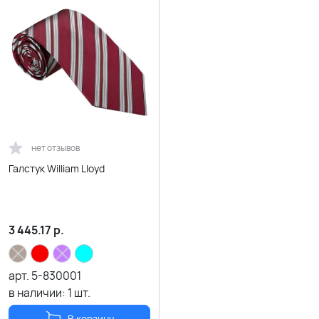
нет отзывов
Галстук William Lloyd
3 445.17
р.
арт.
5-830001
в наличии:
1
шт.
В корзину