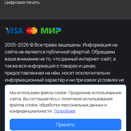
Цифровая печать
2005-2026 © Все права защищены. Информация на
сайте не является публичной офертой. Обращаем
ваше внимание на то, что данный интернет-сайт, а
также вся информация о товарах и ценах,
предоставленная на нём, носит исключительно
информационный характер и ни при каких условиях не
является публичной офертой, определяемой
Мы используем файлы cookie. Продолжив использование
положениями Статьи 437 Гражданского кодекса
сайта, Вы соглашаетесь с политикой использования
Российской Федерации. Для получения подробной
файлов cookie, обработки персональных данных и
информации о наличии и стоимости указанных
конфиденциальности.
Подробнее
товаров и (или) услуг, пожалуйста, обращайтесь к
менеджеру сайта с помощью специальной формы
Принять
связи или по телефону +7-495-627-77-11.