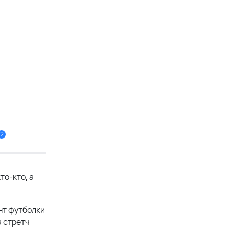
2
то-кто, а
нт футболки
а стретч