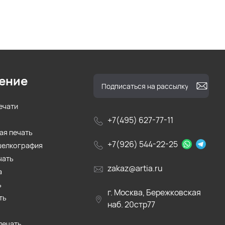
ение
ечати
+7(495) 627-77-11
ая печать
+7(926) 544-22-25
шелкография
чать
zakaz@artia.ru
а
ь
г. Москва, Бережковская
ть
наб. 20стр77
печать