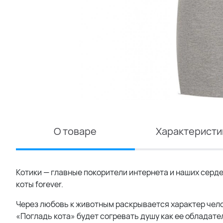
О товаре
Характеристи
Котики — главные покорители интернета и наших сердец
коты forever.
Через любовь к животным раскрывается характер чело
«Погладь кота» будет согревать душу как ее обладат