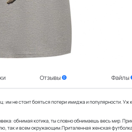
ки
Отзывы
Файлы
0
: им не стоит бояться потери имиджа и популярности. Уж к
века: обнимая котика, ты словно обнимаешь весь мир. При
елю, так и всем окружающим.Приталенная женская футболк