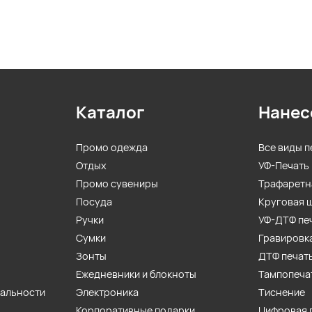
Каталог
Нанес
Промо одежда
Все виды п
Отдых
УФ-Печать
Промо сувениры
Трафаретн
Посуда
Круговая 
Ручки
УФ-ДТФ пе
Сумки
Гравировк
Зонты
ДТФ печат
Ежедневники и блокноты
Тампопеча
иальности
Электроника
Тиснение
Корпоративные подарки
Цифровая 