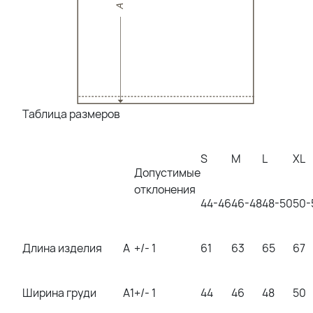
Таблица размеров
S
M
L
XL
Допустимые
отклонения
44-46
46-48
48-50
50-
Длина изделия
A
+/- 1
61
63
65
67
Ширина груди
A1
+/- 1
44
46
48
50