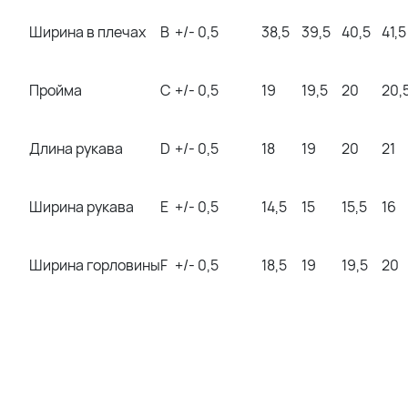
Ширина в плечах
B
+/- 0,5
38,5
39,5
40,5
41,5
Пройма
C
+/- 0,5
19
19,5
20
20,
Длина рукава
D
+/- 0,5
18
19
20
21
Ширина рукава
E
+/- 0,5
14,5
15
15,5
16
Ширина горловины
F
+/- 0,5
18,5
19
19,5
20