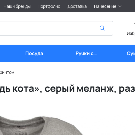
Наши бренды
Портфолио
Доставка
Нанесение
Изб
Посуда
Ручки с
Су
логотипом
принтом
дь кота», серый меланж, ра