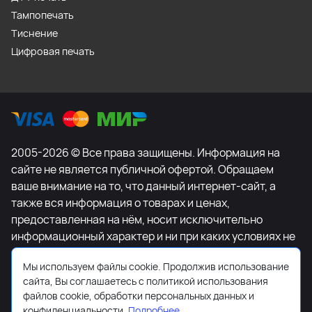
Тампопечать
Тиснение
Цифровая печать
2005-2026 © Все права защищены. Информация на
сайте не является публичной офертой. Обращаем
ваше внимание на то, что данный интернет-сайт, а
также вся информация о товарах и ценах,
предоставленная на нём, носит исключительно
информационный характер и ни при каких условиях не
является публичной офертой, определяемой
Мы используем файлы cookie. Продолжив использование
положениями Статьи 437 Гражданского кодекса
сайта, Вы соглашаетесь с политикой использования
Российской Федерации. Для получения подробной
файлов cookie, обработки персональных данных и
информации о наличии и стоимости указанных
конфиденциальности.
Подробнее