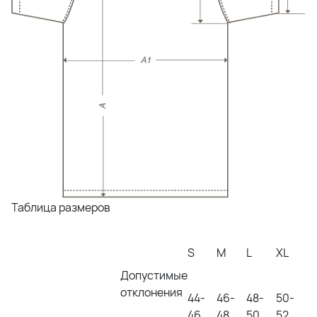
Таблица размеров
S
M
L
XL
Допустимые
отклонения
44-
46-
48-
50-
46
48
50
52