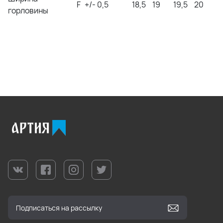
F
+/- 0,5
18,5
19
19,5
20
горловины