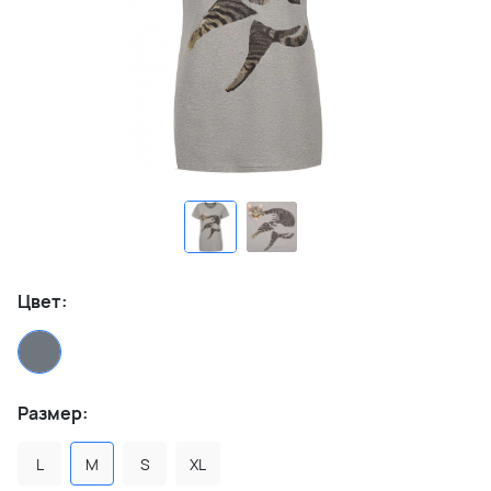
Цвет:
Размер:
L
M
S
XL