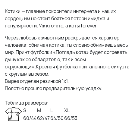
Котики — главные покорители интернета и наших
сердец: им не стоит бояться потери имиджа и
популярности. Уж кто-кто, а коты forever.
Через любовь к животным раскрывается характер
человека: обнимая котика, ты словно обнимаешь весь
мир. Принт футболки «Погладь кота» будет согревать
душу как ее обладателю, так и всем
окружающим.Кроеная футболка приталенного силуэта
с круглым вырезом.
Вырез отделан резинкой 1х1.
Полотно прошло предварительную усадку.
Таблица размеров:
S
M
L
XL
60/44
62/47
64/50
66/53