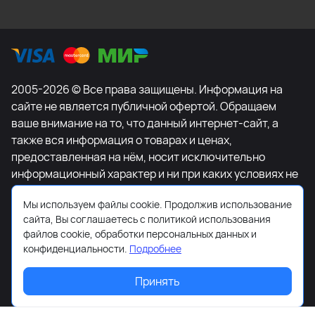
2005-2026 © Все права защищены. Информация на
сайте не является публичной офертой. Обращаем
ваше внимание на то, что данный интернет-сайт, а
также вся информация о товарах и ценах,
предоставленная на нём, носит исключительно
информационный характер и ни при каких условиях не
является публичной офертой, определяемой
Мы используем файлы cookie. Продолжив использование
положениями Статьи 437 Гражданского кодекса
сайта, Вы соглашаетесь с политикой использования
Российской Федерации. Для получения подробной
файлов cookie, обработки персональных данных и
информации о наличии и стоимости указанных
конфиденциальности.
Подробнее
товаров и (или) услуг, пожалуйста, обращайтесь к
менеджеру сайта с помощью специальной формы
Принять
связи или по телефону +7-495-627-77-11.