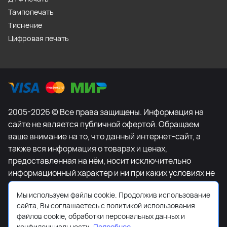
Тампопечать
Тиснение
Цифровая печать
2005-2026 © Все права защищены. Информация на
сайте не является публичной офертой. Обращаем
ваше внимание на то, что данный интернет-сайт, а
также вся информация о товарах и ценах,
предоставленная на нём, носит исключительно
информационный характер и ни при каких условиях не
является публичной офертой, определяемой
Мы используем файлы cookie. Продолжив использование
положениями Статьи 437 Гражданского кодекса
сайта, Вы соглашаетесь с политикой использования
Российской Федерации. Для получения подробной
файлов cookie, обработки персональных данных и
информации о наличии и стоимости указанных
конфиденциальности.
Подробнее