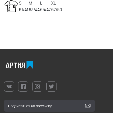
S
M
L
XL
61/41
63/44
65/47
67/50