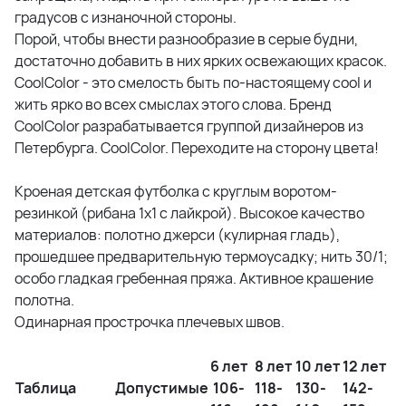
градусов с изнаночной стороны.
Порой, чтобы внести разнообразие в серые будни,
достаточно добавить в них ярких освежающих красок.
CoolColor - это смелость быть по-настоящему cool и
жить ярко во всех смыслах этого слова. Бренд
CoolColor разрабатывается группой дизайнеров из
Петербурга. CoolColor. Переходите на сторону цвета!
Кроеная детская футболка с круглым воротом-
резинкой (рибана 1х1 с лайкрой). Высокое качество
материалов: полотно джерси (кулирная гладь),
прошедшее предварительную термоусадку; нить 30/1;
особо гладкая гребенная пряжа. Активное крашение
полотна.
Одинарная прострочка плечевых швов.
6 лет
8 лет
10 лет
12 лет
Таблица
Допустимые
106-
118-
130-
142-