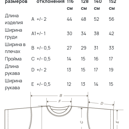
размеров
отклонения
116
128
140
152
см
см
см
см
Длина
A
+/- 2
44
48
52
56
изделия
Ширина
A1
+/- 1
30
34
38
42
груди
Ширина в
B
+/- 0,5
27
29
31
33
плечах
Пройма
C
+/- 0,5
14
15
16
17
Длина
D
+/- 2
13
15
17
19
рукава
Ширина
E
+/- 0,5
12
13
14
15
рукава