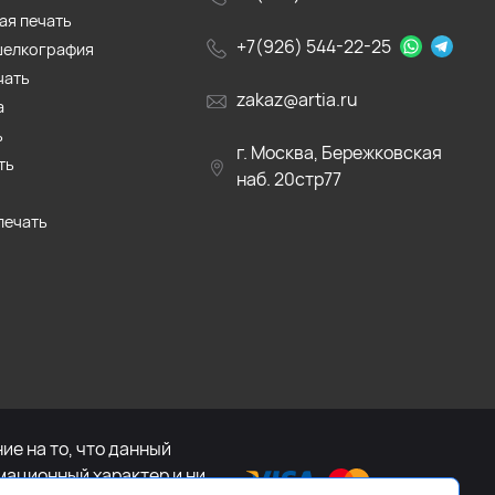
ая печать
+7(926) 544-22-25
шелкография
чать
zakaz@artia.ru
а
ь
г. Москва, Бережковская
ть
наб. 20стр77
печать
е на то, что данный
мационный характер и ни