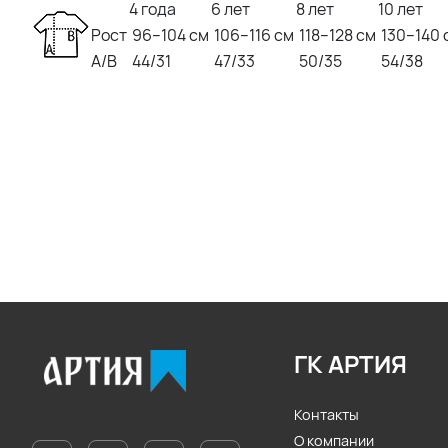
4 года
6 лет
8 лет
10 лет
Рост
96–104 см
106–116 см
118–128 см
130–140 
A/B
44/31
47/33
50/35
54/38
ГК АРТИЯ
Контакты
О компании