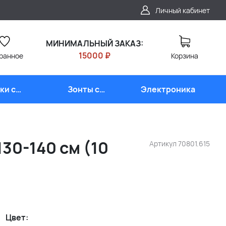
Личный кабинет
МИНИМАЛЬНЫЙ ЗАКАЗ:
15000 ₽
ранное
Корзина
ки с
Зонты с
Электроника
типом
логотипом
130-140 см (10
Артикул
70801.615
Цвет: