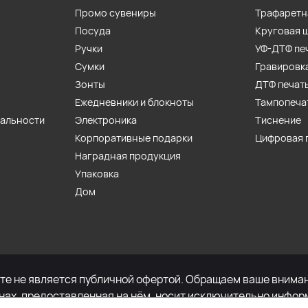
Промо сувениры
Трафаретн
Посуда
Круговая 
Ручки
УФ-ДТФ пе
Сумки
Гравировк
Зонты
ДТФ печат
Ежедневники и блокноты
Тампопеча
иальности
Электроника
Тиснение
Корпоративные подарки
Цифровая 
Наградная продукция
Упаковка
Дом
е не является публичной офертой. Обращаем ваше внимани
енах, предоставленная на нём, носит исключительно инфор