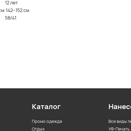
12 лет
см
142–152 см
58/41
Каталог
Нанес
Промо одежда
Все виды п
Отдых
УФ-Печать