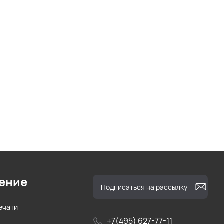
ение
ечати
+7(495) 627-77-11