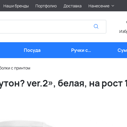
Наши бренды
Портфолио
Доставка
Нанесение
Изб
Посуда
Ручки с
Сум
логотипом
лого
болки с принтом
тон? ver.2», белая, на рост 