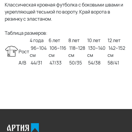
Классическая кроеная футболка с боковыми швами и
укрепляющей тесьмой по вороту. Край ворота в
резинку с эластаном.
Таблица размеров:
4 года
6 лет
8 лет
10 лет
12 лет
96–104
106–116
118–128
130–140
142–152
Рост
см
см
см
см
см
A/B
44/31
47/33
50/35
54/38
58/41